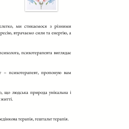
елегко, ми стикаємося з різними
есію, втрачаємо сили та енергію, а
сихолога, психотерапевта виглядає
г – психотерапевт, пропоную вам
.
аю, що людська природа унікальна і
 житті.
дінкова терапія, гештальт терапія.