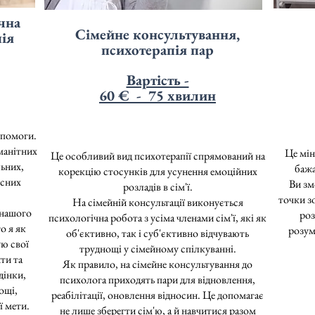
чна
Сімейне консультування,
пія
психотерапія пар
Вартість -
60
€ - 75 хвилин
опомоги.
манітних
Це мін
Це особливий вид психотерапії спрямований на
ьних,
бажа
корекцію стосунків для усунення емоційних
існих
Ви зм
розладів в сім'ї.
точки з
На сімейній консультації виконується
 нашого
роз
психологічна робота з усіма членами сім'ї, які як
о я як
розумі
об'єктивно, так і суб'єктивно відчувають
ю свої
труднощі у сімейному спілкуванні.
ти та
Як правило, на сімейне консультування до
дінки,
психолога приходять пари для відновлення,
ощі,
реабілітації, оновлення відносин. Це допомагає
ї мети.
не лише зберегти сім'ю, а й навчитися разом