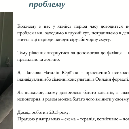
проблему
Кожному з нас у якийсь період часу доводиться н
проблемами, заходимо в глухий кут, потрапляємо в депр
життя в ці періоди нагадує сіру або чорну смугу.
Тому рішення звернутися за допомогою до фахівця – п
правильно та логічно.
Я, Павлова Наталія Юріївна – практичний психоло
індивідуальні або сімейні консультації в Онлайн форматі
Як психолог, якому довірилося багато клієнтів, я зн
неповторна, а разом можна багато чого змінити у своєму
Досвід роботи з 2013 року.
Працюю у напрямках – схема – терапія, когнітивно – пове