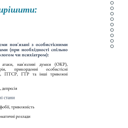
вирішити:
ми пов'язані з особистісними
ами (при необхідності спільно
ологом чи психіатром):
і атаки, нав'язливі думки (ОКР),
дрія, прикордонні особистісні
и, ПТСР, ГТР та інші тривожні
, депресія
ні стани
​
 фобії, тривожність
матичні розлади