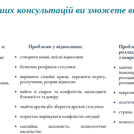
ших консультацій ви зможете 
 з:
Проблеми у відносинах:
Пробле
розлад
створити міцні, якісні відносини
ні
з невр
безпечно розірвати стосунки
панічн
іпохон
вирішити сімейні кризи, пережити втрату,
розлад
розлучення, розрив відносин
рони,
розлади
вийти зі сварок та конфліктів, налагодити
неврози
близькість та довіру
апатич
знайти друзів або зберегти дружні стосунки
страхи,
коректно вирішувати конфліктні ситуації
психосо
емоційна залежність, психологічне
насильство