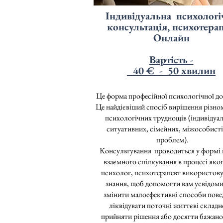
Індивідуальна психологі
консультація, психотера
Онлайн
Вартість -
_40
€ - 50 хвилин
Це форма професійної
психологічної д
Це найдієвіший спосіб вирішення різно
психологічних труднощів (індивідуал
ситуативних, сімейних, міжособист
проблем).
Консультування проводиться у формі
взаємного спілкування в процесі яког
психолог, психотерапевт використову
знання, щоб допомогти вам усвідоми
змінити малоефективні способи пове
ліквідувати поточні життєві складн
прийняти рішення або досягти бажано