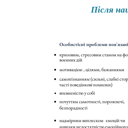
Після на
Особистісні проблеми пов'язані
кризовим, стресовим станом на фо
воєнних дій
​
мотивацією
, цілями, бажаннями
самопізнання
м (сильні, слабкі сто
часті поведінкові помилки)
впевненістю у собі
почуттям самотності, порожнечі,
безпорадності
надмірним виплеском
емоцій чи
навпаки недостатністю емоційного