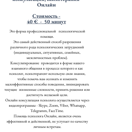
Онлайн
Стоимость -
40
€ - 50 минут
Это форма профессиональной
психологической
помощи.
Это самый действенный способ разрешения
различного рода психологических затруднений
(индивидуальных, ситуативных, семейных,
межличностных проблем).
Консультирование проводится в форме нашего
взаимного общения в процессе которого я как
психолог, психотерапевт использую свои знания,
чтобы помочь вам осознать и изменить
малоэффективные способы поведения, ликвидировать
текущие жизненные сложности, принять решения или
достигнуть желаемой цели.
Онлайн консультация психолога осуществляется через
видеопрограммы - Skype, Zoom, Viber, Whatsapp,
Telegramm, FaceTime.
Помощь психолога Онлайн, является очень
эффективной и действенной, не уступает по качеству
личным встречам.