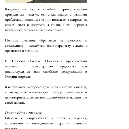
Каждому из нас в какой-то период времени
приходиться нелегко, мы сталкиваемся с разными
проблемами, заходим в тупик, попадаем в депрессию,
теряем силы и энергию, а жизнь в эти периоды
напоминает серую или черную полосу.
Поэтому решение обратиться за помощью к
специалисту - психологу, психотерапевту выглядит
правильно и логично.
Я, Павлова Наталья Юрьевна - практический
психолог - психотерапевт, предлагаю вам
индивидуальные или семейные консультации в
Онлайн формате.
Как психолог, которому доверились многие клиенты,
я знаю, что человеческая природа уникальна и
неповторима, а совместно можно многое изменить в
своей жизни.
Опыт работы с 2013 года.
Работаю в направлениях - схема - терапия,
когнитивно - поведенческая терапия, гештальт
терапия.