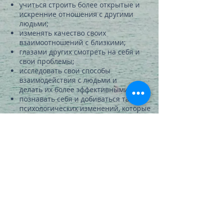
учиться строить более открытые и
искренние отношения с другими
людьми;
изменять качество своих
взаимоотношений с близкими;
глазами других смотреть на себя и
свои проблемы;
исследовать свои способы
взаимодействия с людьми и
делать их более эффективными;
познавать себя и добиваться таких
психологических изменений, которые
обеспечат ваш личностный рост;
приятно и с пользой
проводить время:)
Группа завершена
Группа завершена